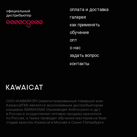
оплата и доставка
официальный
дистрибьютер
галерея
как применять
обучение
опт
о нас
задать вопрос
контакты
ООО «КАВАЙКЭТ» (зарегистрированный товарный знак
KawaicatTM) является эксклюзивным дистрибьютором
концерна SARANGSAE (производит Anthocyanin и др.)
в России и осуществляет оптовую продажу красителя
по России, а также проводит обучение мастеров на базе
студий красоты Kawaicat в Москве и Санкт-Петербурге.