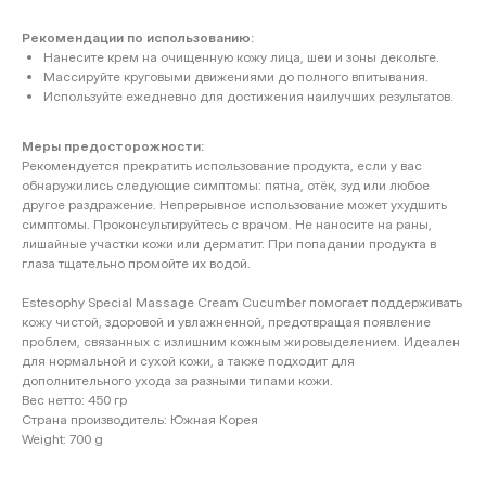
Рекомендации по использованию:
Нанесите крем на очищенную кожу лица, шеи и зоны декольте.
Массируйте круговыми движениями до полного впитывания.
Используйте ежедневно для достижения наилучших результатов.
Меры предосторожности:
Рекомендуется прекратить использование продукта, если у вас
обнаружились следующие симптомы: пятна, отёк, зуд или любое
другое раздражение. Непрерывное использование может ухудшить
симптомы. Проконсультируйтесь с врачом. Не наносите на раны,
лишайные участки кожи или дерматит. При попадании продукта в
глаза тщательно промойте их водой.
Estesophy Special Massage Cream Cucumber помогает поддерживать
кожу чистой, здоровой и увлажненной, предотвращая появление
проблем, связанных с излишним кожным жировыделением. Идеален
для нормальной и сухой кожи, а также подходит для
дополнительного ухода за разными типами кожи.
Вес нетто: 450 гр
Страна производитель: Южная Корея
Weight: 700 g