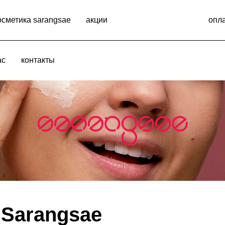
осметика sarangsae
акции
опла
ас
контакты
 Sarangsae