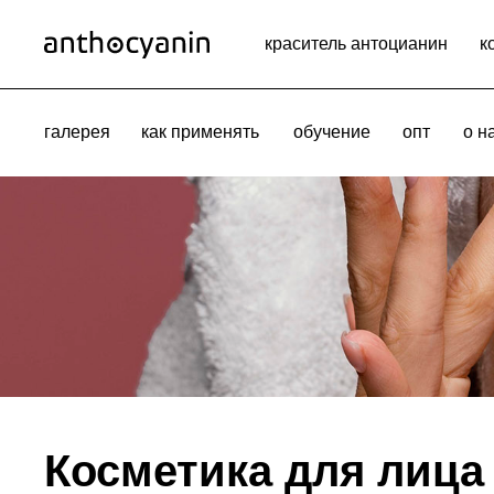
краситель антоцианин
к
галерея
как применять
обучение
опт
о н
Косметика для лица